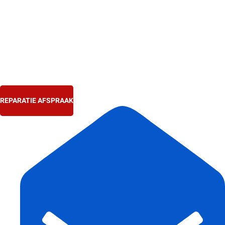
Ga
naar
de
inhoud
REPARATIE AFSPRAAK