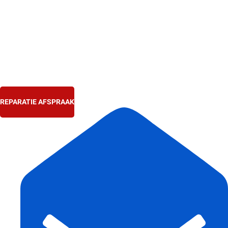
Ga
naar
de
inhoud
REPARATIE AFSPRAAK