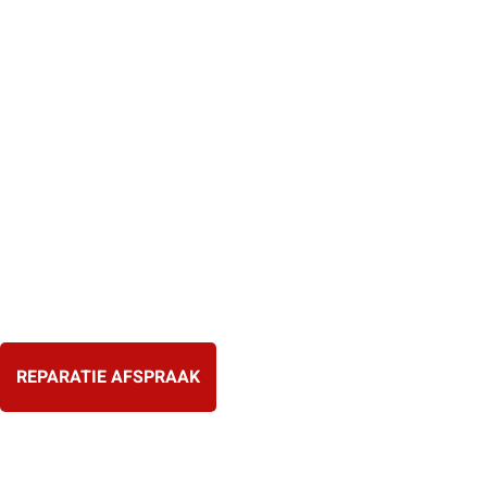
Ga
naar
de
inhoud
REPARATIE AFSPRAAK