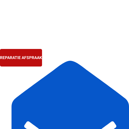
Ga
naar
de
inhoud
REPARATIE AFSPRAAK