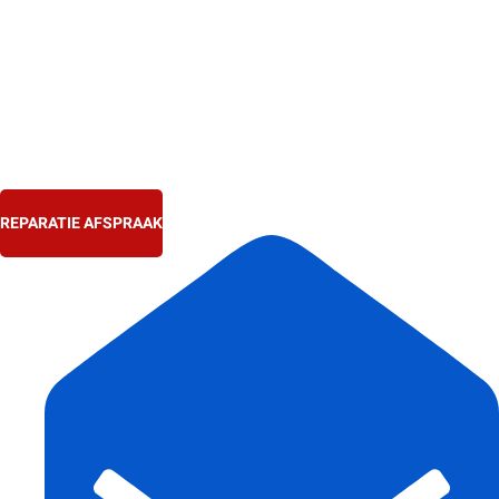
Ga
naar
de
inhoud
REPARATIE AFSPRAAK