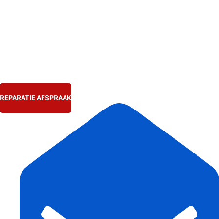
Ga
naar
de
inhoud
REPARATIE AFSPRAAK