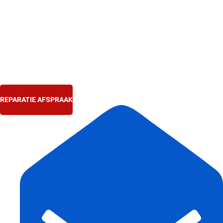
Ga
naar
de
inhoud
REPARATIE AFSPRAAK