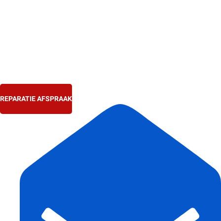
Ga
naar
de
inhoud
REPARATIE AFSPRAAK