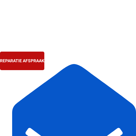
Ga
naar
de
inhoud
REPARATIE AFSPRAAK