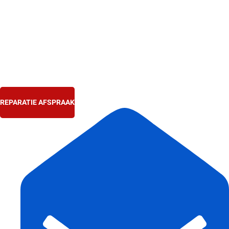
Ga
naar
de
inhoud
REPARATIE AFSPRAAK