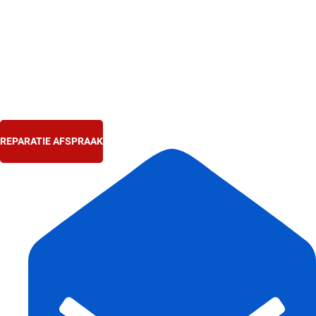
Ga
naar
de
inhoud
REPARATIE AFSPRAAK