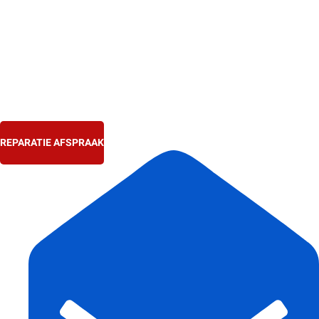
Ga
naar
de
inhoud
REPARATIE AFSPRAAK