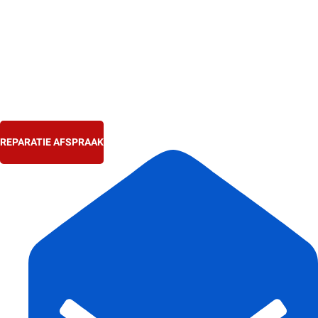
Ga
naar
de
inhoud
REPARATIE AFSPRAAK