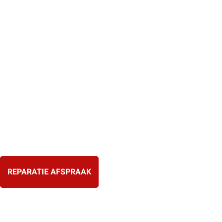
Ga
naar
de
inhoud
REPARATIE AFSPRAAK