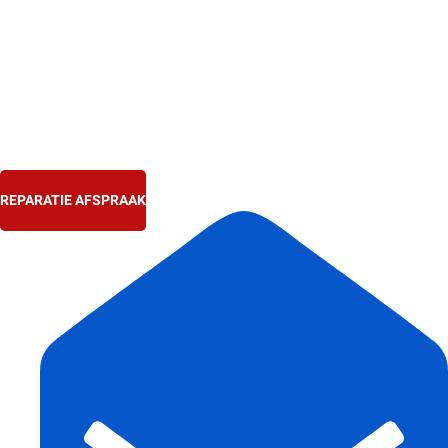
Ga
naar
de
inhoud
REPARATIE AFSPRAAK