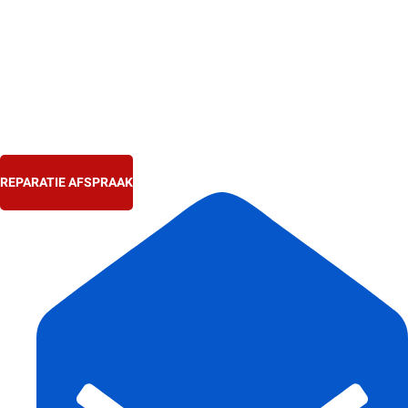
Ga
naar
de
inhoud
REPARATIE AFSPRAAK