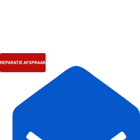
Ga
naar
de
inhoud
REPARATIE AFSPRAAK