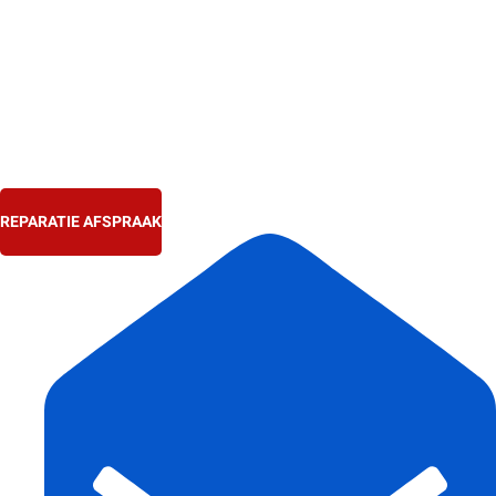
Ga
naar
de
inhoud
REPARATIE AFSPRAAK