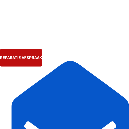
Ga
naar
de
inhoud
REPARATIE AFSPRAAK