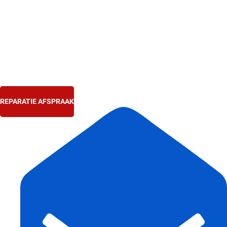
Ga
naar
de
inhoud
REPARATIE AFSPRAAK