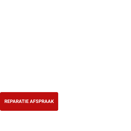
Ga
naar
de
inhoud
REPARATIE AFSPRAAK