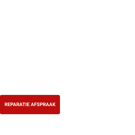
Ga
naar
de
inhoud
REPARATIE AFSPRAAK