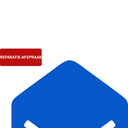
Ga
naar
de
inhoud
REPARATIE AFSPRAAK