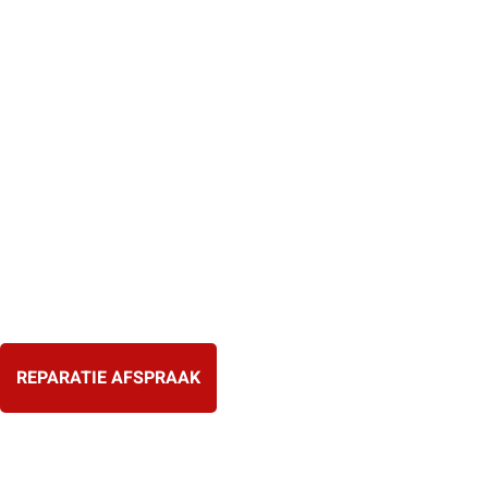
Ga
naar
de
inhoud
REPARATIE AFSPRAAK