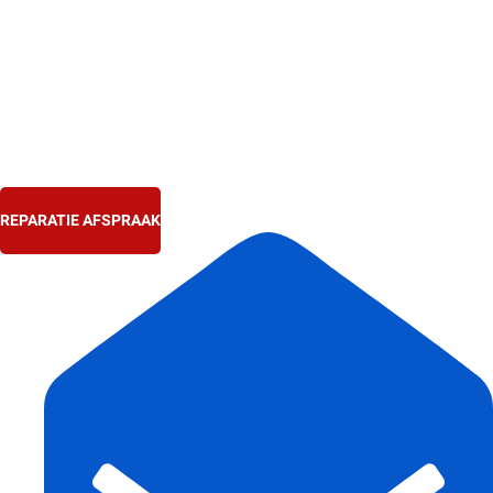
Ga
naar
de
inhoud
REPARATIE AFSPRAAK