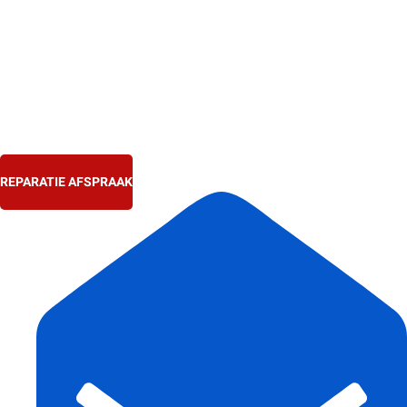
Ga
naar
de
inhoud
REPARATIE AFSPRAAK