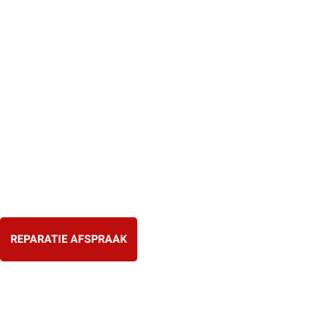
Ga
naar
de
inhoud
REPARATIE AFSPRAAK