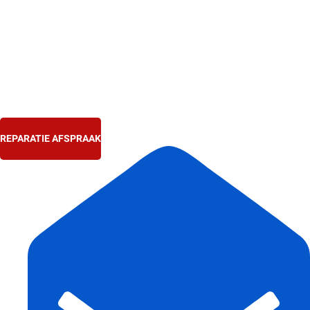
Ga
naar
de
inhoud
REPARATIE AFSPRAAK