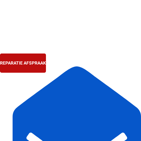
Ga
naar
de
inhoud
REPARATIE AFSPRAAK