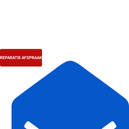
Ga
naar
de
inhoud
REPARATIE AFSPRAAK