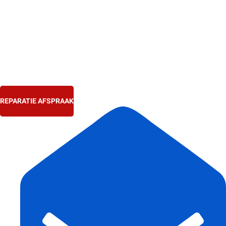
Ga
naar
de
inhoud
REPARATIE AFSPRAAK