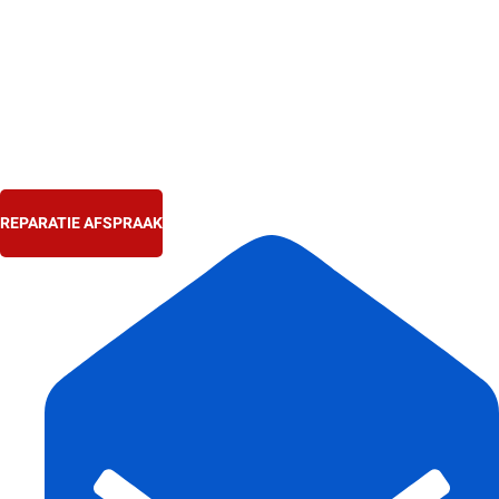
Ga
naar
de
inhoud
REPARATIE AFSPRAAK