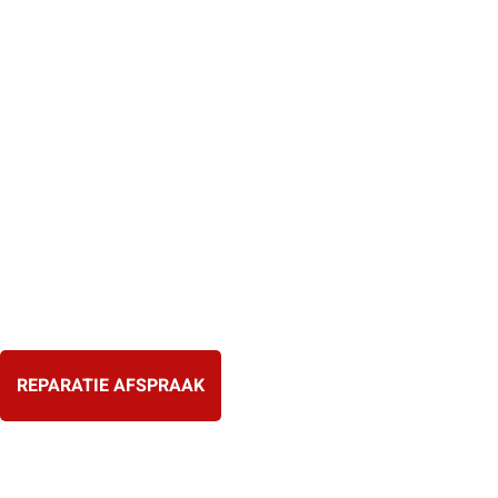
Ga
naar
de
inhoud
REPARATIE AFSPRAAK