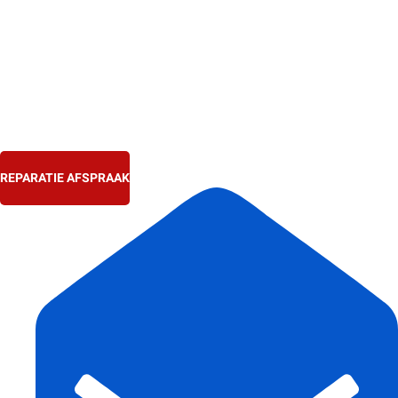
Ga
naar
de
inhoud
REPARATIE AFSPRAAK