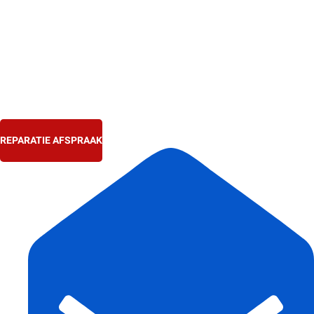
Ga
naar
de
inhoud
REPARATIE AFSPRAAK