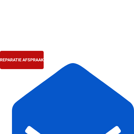
Ga
naar
de
inhoud
REPARATIE AFSPRAAK