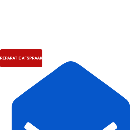
Ga
naar
de
inhoud
REPARATIE AFSPRAAK