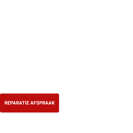
Ga
naar
de
inhoud
REPARATIE AFSPRAAK