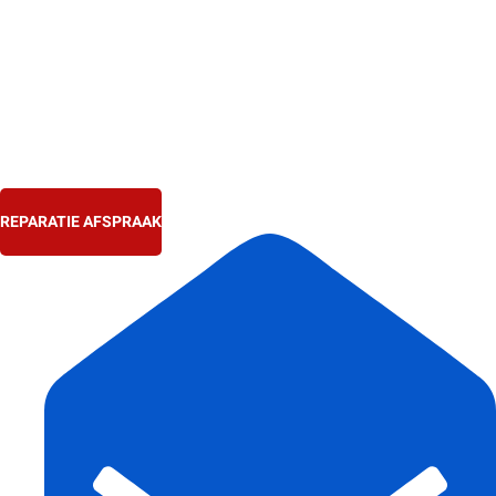
Ga
naar
de
inhoud
REPARATIE AFSPRAAK