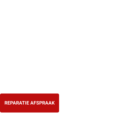
Ga
naar
de
inhoud
REPARATIE AFSPRAAK