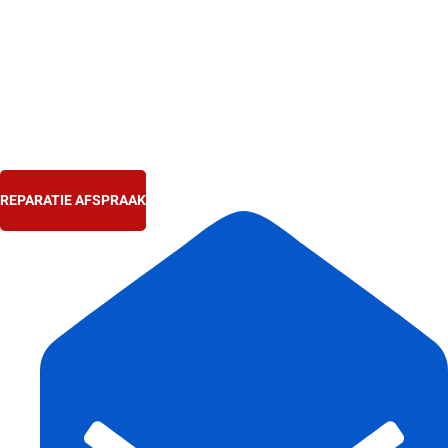
Ga
naar
de
inhoud
REPARATIE AFSPRAAK